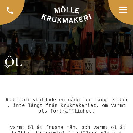
ÖL
Röde orm skaldade en gång för länge sedan
, inte långt från krukmakeriet, om varmt
öls förträfflighet:
"varmt öl åt frusna män, och varmt öl åt