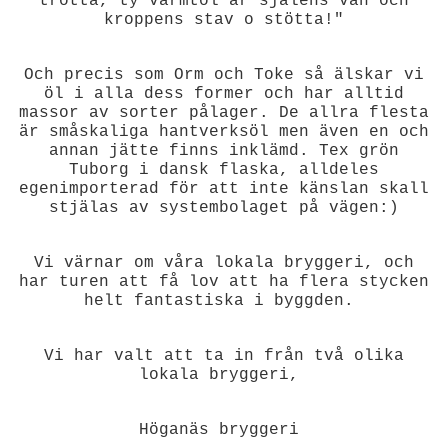
trötta, ty varmtöl är själens vän och
kroppens stav o stötta!"
Och precis som Orm och Toke så älskar vi
öl i alla dess former och har alltid
massor av sorter pålager. De allra flesta
är småskaliga hantverksöl men även en och
annan jätte finns inklämd. Tex grön
Tuborg i dansk flaska, alldeles
egenimporterad för att inte känslan skall
stjälas av systembolaget på vägen:)
Vi värnar om våra lokala bryggeri, och
har turen att få lov att ha flera stycken
helt fantastiska i byggden.
Vi har valt att ta in från två olika
lokala bryggeri,
Höganäs bryggeri