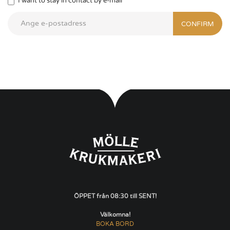
I want to stay in contact by e-mail
CONFIRM
ÖPPET från 08:30 till SENT!
Välkomna!
BOKA BORD