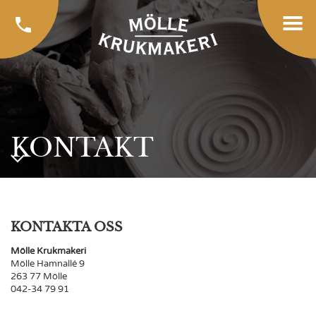
KONTAKT
KONTAKTA OSS
Mölle Krukmakeri
Mölle Hamnallé 9
263 77 Mölle
042-34 79 91