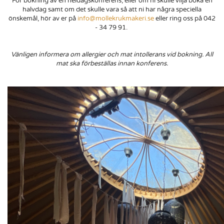
För bokning av en heldagskonferens, eller om ni skulle vilja boka en
halvdag samt om det skulle vara så att ni har några speciella
önskemål, hör av er på
info@mollekrukmakeri.se
eller ring oss på 042
- 34 79 91.
Vänligen informera om allergier och mat intollerans vid bokning. All
mat ska förbeställas innan konferens.