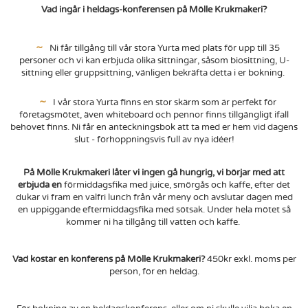
Vad ingår i heldags-konferensen på Mölle Krukmakeri?
Ni får tillgång till vår stora Yurta med plats för upp till 35
personer och vi kan erbjuda olika sittningar, såsom biosittning, U-
sittning eller gruppsittning, vänligen bekräfta detta i er bokning.
I vår stora Yurta finns en stor skärm som är perfekt för
företagsmötet, även whiteboard och pennor finns tillgängligt ifall
behovet finns. Ni får en anteckningsbok att ta med er hem vid dagens
slut - förhoppningsvis full av nya idéer!
På Mölle Krukmakeri låter vi ingen gå hungrig, vi börjar med att
erbjuda en
förmiddagsfika med juice, smörgås och kaffe, efter det
dukar vi fram en valfri lunch från vår meny och avslutar dagen med
en uppiggande eftermiddagsfika med sötsak. Under hela mötet så
kommer ni ha tillgång till vatten och kaffe.
Vad kostar en konferens på Mölle Krukmakeri?
450kr exkl. moms per
person, för en heldag.