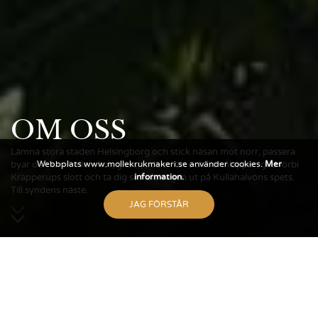
OM OSS
Lämna stora staden Helsingborg och stick näsan mot norr, passera
Webbplats www.mollekrukmakeri.se använder cookies.
Mer
byar och samhällen, kor, grisar, adelsmän och bonnläppar, glid förbi
information.
Krapperups slott och ta dig så hela vägen ut på Kullahalvöns spets.
Till syndens näste.
JAG FÖRSTÅR
Lämna stora staden Helsingborg och
stick näsan mot norr, passera byar och
samhällen, kor, grisar, adelsmän och
bonnläppar, glid förbi Krapperups