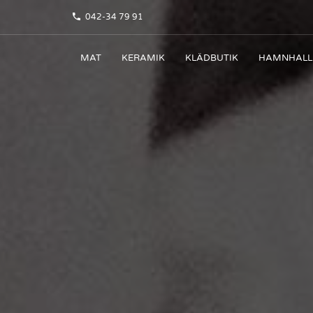
042-34 79 91
MAT
KERAMIK
KLÄDBUTIK
HAMNHALL